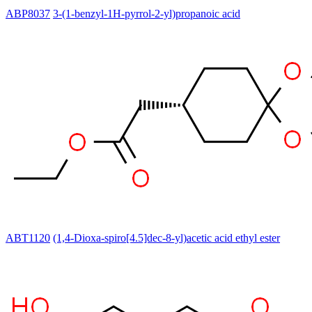
ABP8037
3-(1-benzyl-1H-pyrrol-2-yl)propanoic acid
ABT1120
(1,4-Dioxa-spiro[4.5]dec-8-yl)acetic acid ethyl ester