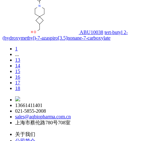
ABU10038
tert-butyl 2-
(hydroxymethyl)-7-azaspiro[3.5]nonane-7-carboxylate
1
...
13
14
15
16
17
18
13661411401
021-5855-2008
sales@aqbiopharma.com.cn
上海市蔡伦路780号708室
关于我们
公司简介