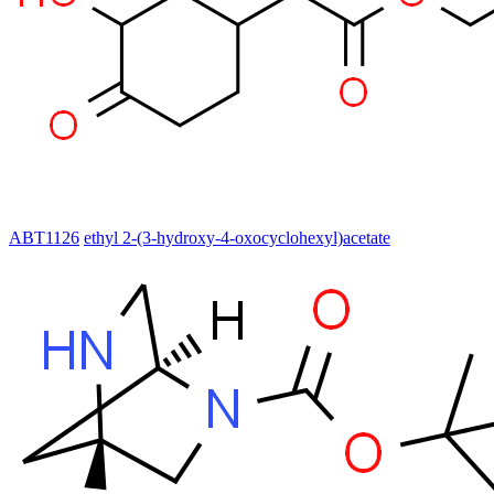
ABT1126
ethyl 2-(3-hydroxy-4-oxocyclohexyl)acetate