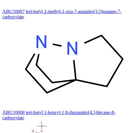
ABU10007
tert-butyl 2-methyl-1-oxa-7-azaspiro[3.5]nonane-7-
carboxylate
ABU10008
tert-butyl 1-benzyl-1,8-diazaspiro[4.5]decane-8-
carboxylate