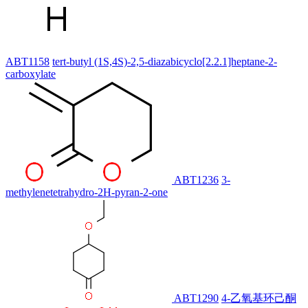
ABT1158
tert-butyl (1S,4S)-2,5-diazabicyclo[2.2.1]heptane-2-
carboxylate
ABT1236
3-
methylenetetrahydro-2H-pyran-2-one
ABT1290
4-乙氧基环己酮