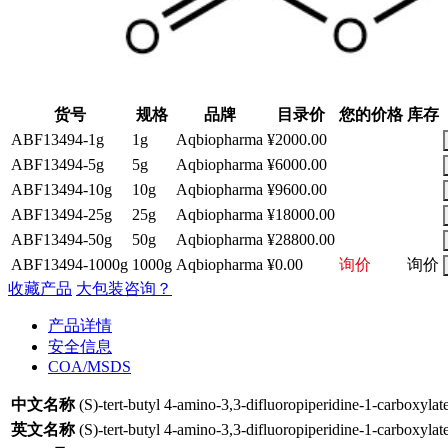
货号
规格
品牌
目录价
您的价格
库存
ABF13494-1g
1g
Aqbiopharma
¥2000.00
ABF13494-5g
5g
Aqbiopharma
¥6000.00
ABF13494-10g
10g
Aqbiopharma
¥9600.00
ABF13494-25g
25g
Aqbiopharma
¥18000.00
ABF13494-50g
50g
Aqbiopharma
¥28800.00
ABF13494-1000g
1000g
Aqbiopharma
¥0.00
询价
询价
收藏产品
大包装咨询？
产品详情
安全信息
COA/MSDS
中文名称
(S)-tert-butyl 4-amino-3,3-difluoropiperidine-1-carboxylat
英文名称
(S)-tert-butyl 4-amino-3,3-difluoropiperidine-1-carboxylat