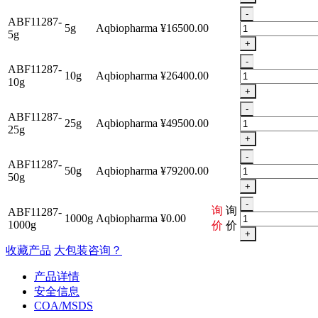
-
ABF11287-
5g
Aqbiopharma
¥16500.00
5g
+
-
ABF11287-
10g
Aqbiopharma
¥26400.00
10g
+
-
ABF11287-
25g
Aqbiopharma
¥49500.00
25g
+
-
ABF11287-
50g
Aqbiopharma
¥79200.00
50g
+
-
询
询
ABF11287-
1000g
Aqbiopharma
¥0.00
1000g
价
价
+
收藏产品
大包装咨询？
产品详情
安全信息
COA/MSDS