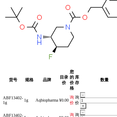
您
目录
的
库
货号
规格
品牌
数量
价
价
存
格
-
询
询
ABF13402-
1g
Aqbiopharma
¥0.00
1g
价
价
+
-
询
询
ABF13402-