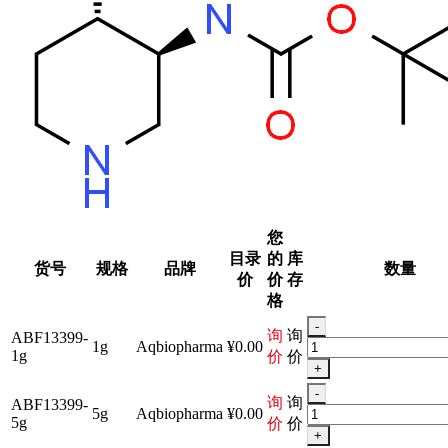
您
目录
的
库
货号
规格
品牌
数量
价
价
存
格
-
询
询
ABF13399-
1g
Aqbiopharma
¥0.00
1g
价
价
+
-
询
询
ABF13399-
5g
Aqbiopharma
¥0.00
5g
价
价
+