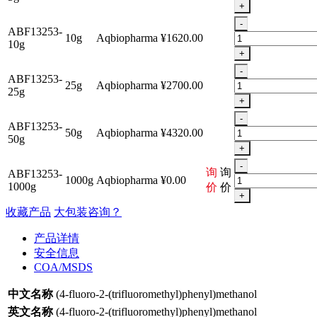
+
-
ABF13253-
10g
Aqbiopharma
¥1620.00
10g
+
-
ABF13253-
25g
Aqbiopharma
¥2700.00
25g
+
-
ABF13253-
50g
Aqbiopharma
¥4320.00
50g
+
-
询
询
ABF13253-
1000g
Aqbiopharma
¥0.00
1000g
价
价
+
收藏产品
大包装咨询？
产品详情
安全信息
COA/MSDS
中文名称
(4-fluoro-2-(trifluoromethyl)phenyl)methanol
英文名称
(4-fluoro-2-(trifluoromethyl)phenyl)methanol