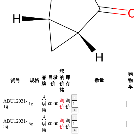
您
购
品
目录
的
库
货号
规格
数量
物
牌
价
价
存
车
格
艾
-
询
询
ABU12031-
1g
琪
¥0.00
1g
价
价
康
+
艾
-
询
询
ABU12031-
5g
琪
¥0.00
5g
价
价
康
+