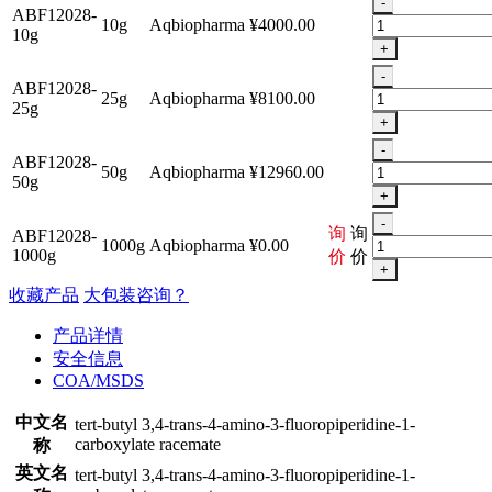
-
ABF12028-
10g
Aqbiopharma
¥4000.00
10g
+
-
ABF12028-
25g
Aqbiopharma
¥8100.00
25g
+
-
ABF12028-
50g
Aqbiopharma
¥12960.00
50g
+
-
询
询
ABF12028-
1000g
Aqbiopharma
¥0.00
1000g
价
价
+
收藏产品
大包装咨询？
产品详情
安全信息
COA/MSDS
中文名
tert-butyl 3,4-trans-4-amino-3-fluoropiperidine-1-
carboxylate racemate
称
英文名
tert-butyl 3,4-trans-4-amino-3-fluoropiperidine-1-