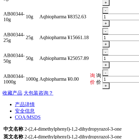
+
-
AB00344-
10g
Aqbiopharma
¥8352.63
10g
+
-
AB00344-
25g
Aqbiopharma
¥15661.18
25g
+
-
AB00344-
50g
Aqbiopharma
¥25057.89
50g
+
-
询
询
AB00344-
1000g
Aqbiopharma
¥0.00
1000g
价
价
+
收藏产品
大包装咨询？
产品详情
安全信息
COA/MSDS
中文名称
2-(2,4-dimethylphenyl)-1,2-dihydropyrazol-3-one
英文名称
2-(2,4-dimethylphenyl)-1,2-dihydropyrazol-3-one