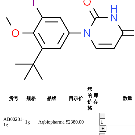
您
的
库
货号
规格
品牌
目录价
数量
价
存
格
-
AB00281-
1g
Aqbiopharma
¥2380.00
1g
+