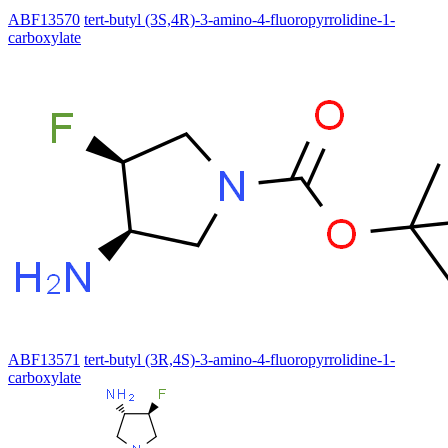
ABF13570
tert-butyl (3S,4R)-3-amino-4-fluoropyrrolidine-1-
carboxylate
ABF13571
tert-butyl (3R,4S)-3-amino-4-fluoropyrrolidine-1-
carboxylate