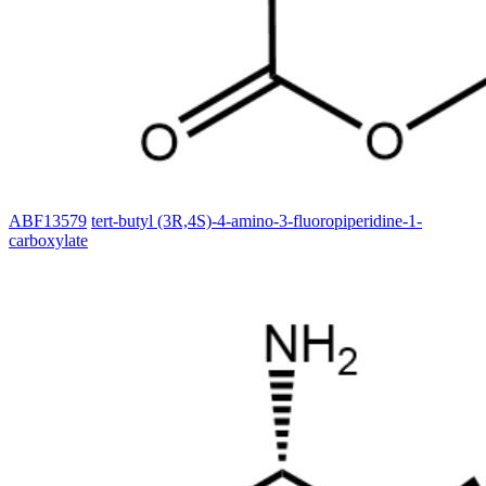
ABF13579
tert-butyl (3R,4S)-4-amino-3-fluoropiperidine-1-
carboxylate