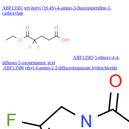
ABF13581
tert-butyl (3S,4S)-4-amino-3-fluoropiperidine-1-
carboxylate
ABF13583
5-ethoxy-4,4-
difluoro-5-oxopentanoic acid
ABF13586
ethyl 4-amino-2,2-difluorobutanoate hydrochloride