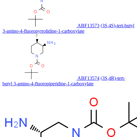
ABF13573
(3S,4S)-tert-butyl
3-amino-4-fluoropyrrolidine-1-carboxylate
ABF13574
(3S,4R)-tert-
butyl 3-amino-4-fluoropiperidine-1-carboxylate