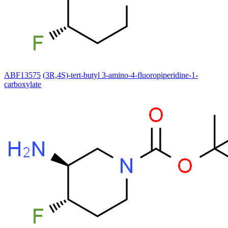
ABF13575
(3R,4S)-tert-butyl 3-amino-4-fluoropiperidine-1-
carboxylate