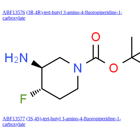
ABF13576
(3R,4R)-tert-butyl 3-amino-4-fluoropiperidine-1-
carboxylate
ABF13577
(3S,4S)-tert-butyl 3-amino-4-fluoropiperidine-1-
carboxylate