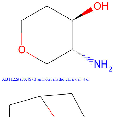
ABT1229
(3S,4S)-3-aminotetrahydro-2H-pyran-4-ol