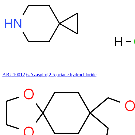
ABU10012
6-Azaspiro[2.5]octane hydrochloride