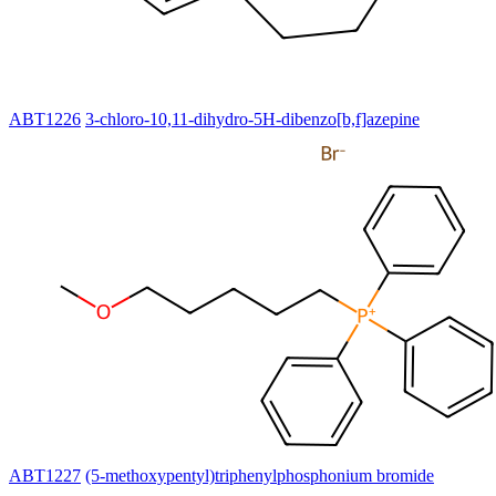
ABT1226
3-chloro-10,11-dihydro-5H-dibenzo[b,f]azepine
ABT1227
(5-methoxypentyl)triphenylphosphonium bromide