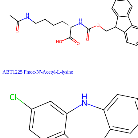
ABT1225
Fmoc-N'-Acetyl-L-lysine