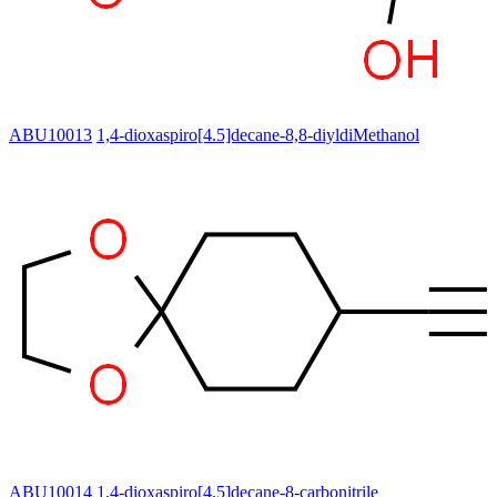
ABU10013
1,4-dioxaspiro[4.5]decane-8,8-diyldiMethanol
ABU10014
1,4-dioxaspiro[4.5]decane-8-carbonitrile