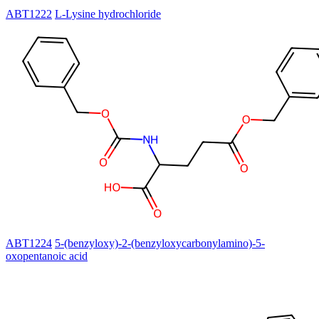
ABT1222
L-Lysine hydrochloride
ABT1224
5-(benzyloxy)-2-(benzyloxycarbonylamino)-5-
oxopentanoic acid