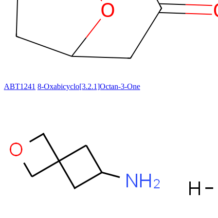
ABT1241
8-Oxabicyclo[3.2.1]Octan-3-One