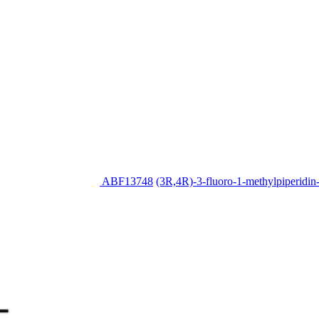
ABF13748
(3R,4R)-3-fluoro-1-methylpiperidin-