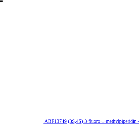
ABF13749
(3S,4S)-3-fluoro-1-methylpiperidin-