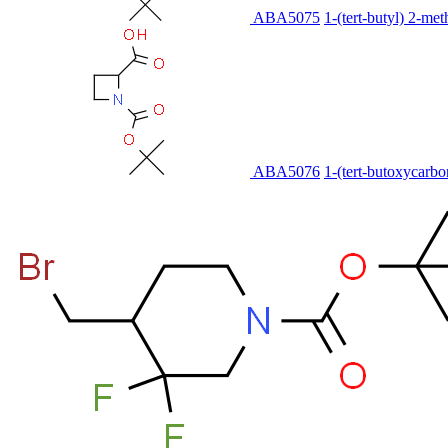
ABA5075
1-(tert-butyl) 2-met
ABA5076
1-(tert-butoxycarbo