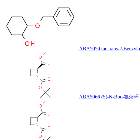
ABA5050
rac trans-2-Benzyl
ABA5066
(S)-N-Boc-氮