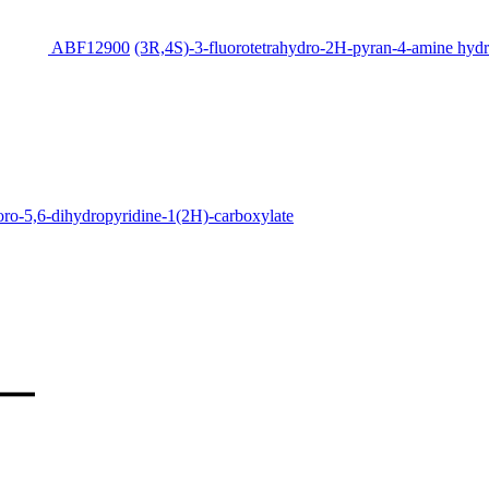
ABF12900
(3R,4S)-3-fluorotetrahydro-2H-pyran-4-amine hydr
luoro-5,6-dihydropyridine-1(2H)-carboxylate