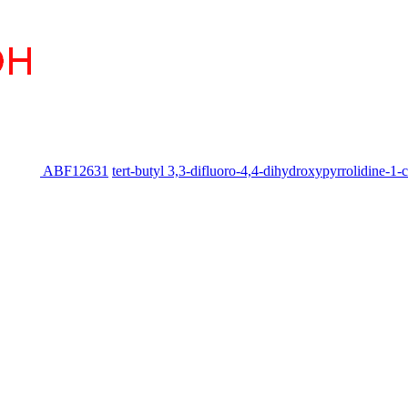
ABF12631
tert-butyl 3,3-difluoro-4,4-dihydroxypyrrolidine-1-