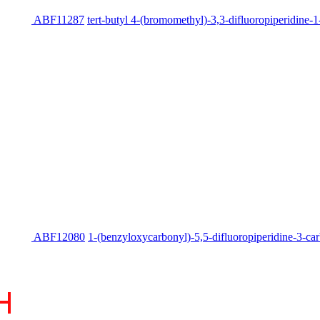
ABF11287
tert-butyl 4-(bromomethyl)-3,3-difluoropiperidine-1
ABF12080
1-(benzyloxycarbonyl)-5,5-difluoropiperidine-3-car