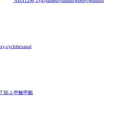
ABA1296
2-(4-(dimethylamino)phenyl)ethanol
oxy-cyclohexanol
杂环丁烷-2-甲酸甲酯