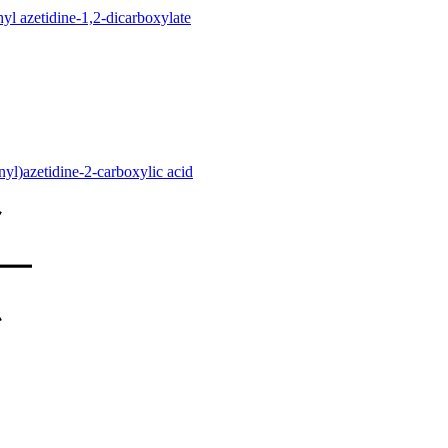
hyl azetidine-1,2-dicarboxylate
nyl)azetidine-2-carboxylic acid